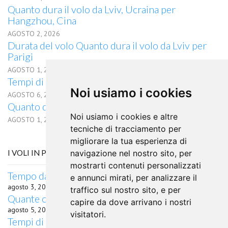
Quanto dura il volo da Lviv, Ucraina per
Hangzhou, Cina
AGOSTO 2, 2026
Durata del volo Quanto dura il volo da Lviv per
Parigi
AGOSTO 1, 2026
Tempi di percorrenza volo Lviv Joensuu
Noi usiamo i cookies
AGOSTO 6, 2026
Quanto dura il volo in aereo da Lviv a Diamantina
Noi usiamo i cookies e altre
AGOSTO 1, 2026
tecniche di tracciamento per
migliorare la tua esperienza di
I VOLI IN PARTENZA DA VITORIA
navigazione nel nostro sito, per
mostrarti contenuti personalizzati
Tempo da Vitoria a Asahikawa in aereo
e annunci mirati, per analizzare il
agosto 3, 2026
traffico sul nostro sito, e per
Quante ore di volo da Vitoria a Hyderabad?
capire da dove arrivano i nostri
agosto 5, 2026
visitatori.
Tempi di percorrenza volo Vitoria Dublino