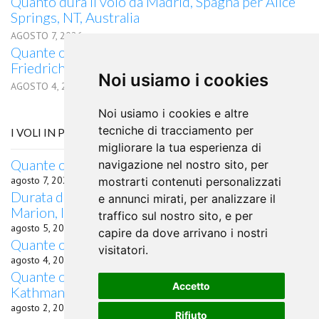
Quanto dura il volo da Madrid, Spagna per Alice
Springs, NT, Australia
AGOSTO 7, 2026
Quante ore di volo occorrono da Madrid a
Friedrichshafen?
Noi usiamo i cookies
AGOSTO 4, 2026
Noi usiamo i cookies e altre
tecniche di tracciamento per
I VOLI IN PARTENZA DA NANTES
migliorare la tua esperienza di
Quante ore di volo occorrono da Nantes a Osaka?
navigazione nel nostro sito, per
agosto 7, 2026
mostrarti contenuti personalizzati
Durata del volo Quanto dura il volo da Nantes per
e annunci mirati, per analizzare il
Marion, IL
traffico sul nostro sito, e per
agosto 5, 2026
capire da dove arrivano i nostri
Quante ore di volo da Nantes a Genova?
visitatori.
agosto 4, 2026
Quante ore di volo occorrono da Nantes a
Accetto
Kathmandu?
agosto 2, 2026
Rifiuto