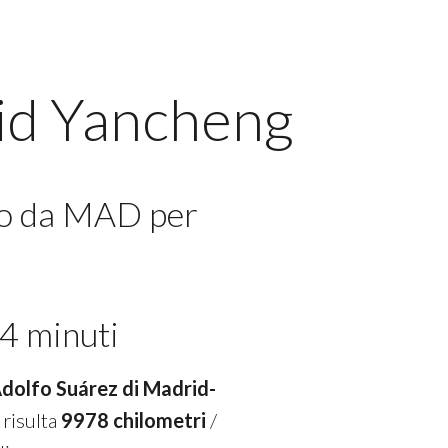
rid Yancheng
lo da MAD per
Z
4 minuti
dolfo Suárez di Madrid-
risulta
9978 chilometri
/