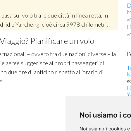
D
M
 basa sul volo tra le due città in linea retta. In
A
adrid e Yancheng, cioè circa 9978 chilometri.
D
A
Viaggio? Pianificare un volo
ernazionali – ovvero tra due nazioni diverse – la
I
e aeree suggerisce ai propri passeggeri di
T
o due ore di anticipo rispetto all’orario di
K
e.
a
D
Y
a
T
Noi usiamo i c
a
a
T
Noi usiamo i cookies e 