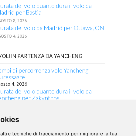
urata del volo quanto dura il volo da
adrid per Bastia
GOSTO 8, 2026
urata del volo da Madrid per Ottawa, ON
GOSTO 4, 2026
 VOLI IN PARTENZA DA YANCHENG
empi di percorrenza volo Yancheng
uressaare
gosto 4, 2026
urata del volo quanto dura il volo da
ancheng per Zakynthos
gosto 5, 2026
empo da Yancheng a Rostov sul Don in
ookies
ereo
gosto 9, 2026
empi di percorrenza volo Yancheng Dien
altre tecniche di tracciamento per migliorare la tua