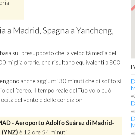
eria
cia a Madrid, Spagna a Yancheng,
si basa sul presupposto che la velocità media del
00 miglia orarie, che risultano equivalenti a 800
I
 vengono anche aggiunti 30 minuti che di solito si
D
M
o dell’aereo. Il tempo reale del Tuo volo può
A
ocità del vento e delle condizioni
D
A
D
AD - Aeroporto Adolfo Suárez di Madrid-
M
a (YNZ)
è 12 ore 54 minuti
A