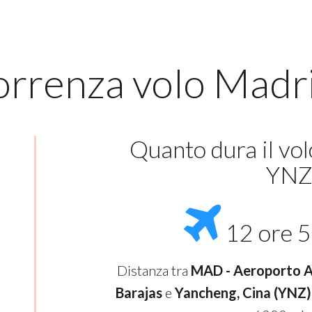
orrenza volo Mad
Quanto dura il vo
YN
12 ore 5
Distanza tra
MAD - Aeroporto A
Barajas
e
Yancheng, Cina (YNZ)