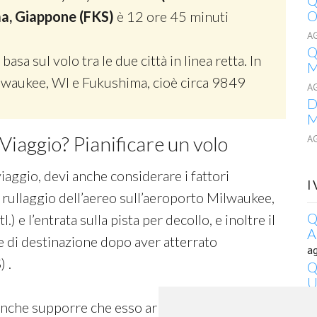
Q
O
ima, Giappone (FKS)
è 12 ore 45 minuti
A
Q
 basa sul volo tra le due città in linea retta. In
M
Milwaukee, WI e Fukushima, cioè circa 9849
A
D
M
Viaggio? Pianificare un volo
A
viaggio, devi anche considerare i fattori
I
 rullaggio dell’aereo sull’aeroporto Milwaukee,
Q
 e l’entrata sulla pista per decollo, e inoltre il
A
e di destinazione dopo aver atterrato
a
 .
Q
U
a
anche supporre che esso arrivi in ritardo, perciò
T