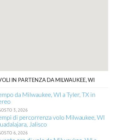
 VOLI IN PARTENZA DA MILWAUKEE, WI
empo da Milwaukee, WI a Tyler, TX in
ereo
GOSTO 3, 2026
empi di percorrenza volo Milwaukee, WI
uadalajara, Jalisco
GOSTO 6, 2026