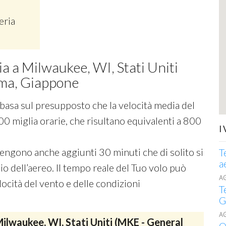
eria
ia a Milwaukee, WI, Stati Uniti
ima, Giappone
si basa sul presupposto che la velocità media del
00 miglia orarie, che risultano equivalenti a 800
I
 vengono anche aggiunti 30 minuti che di solito si
T
a
o dell’aereo. Il tempo reale del Tuo volo può
A
ocità del vento e delle condizioni
T
G
A
ilwaukee, WI, Stati Uniti (MKE - General