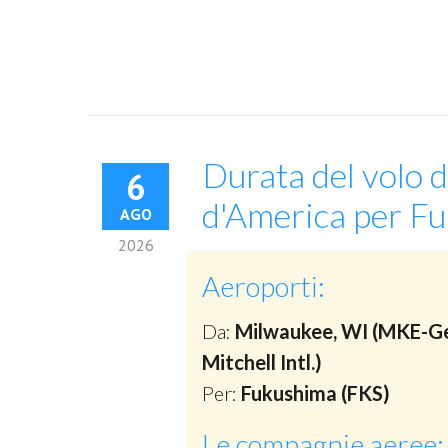
Durata del volo d
6
d'America per F
AGO
2026
Aeroporti:
Da:
Milwaukee, WI (MKE-G
Mitchell Intl.)
Per:
Fukushima (FKS)
Le compagnie aeree: