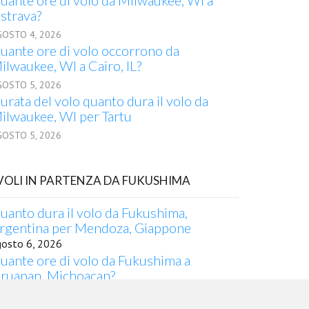
uante ore di volo da Milwaukee, WI a
strava?
GOSTO 4, 2026
uante ore di volo occorrono da
ilwaukee, WI a Cairo, IL?
GOSTO 5, 2026
urata del volo quanto dura il volo da
ilwaukee, WI per Tartu
GOSTO 5, 2026
 VOLI IN PARTENZA DA FUKUSHIMA
uanto dura il volo da Fukushima,
rgentina per Mendoza, Giappone
gosto 6, 2026
uante ore di volo da Fukushima a
ruapan, Michoacan?
gosto 4, 2026
empi di percorrenza volo Fukushima