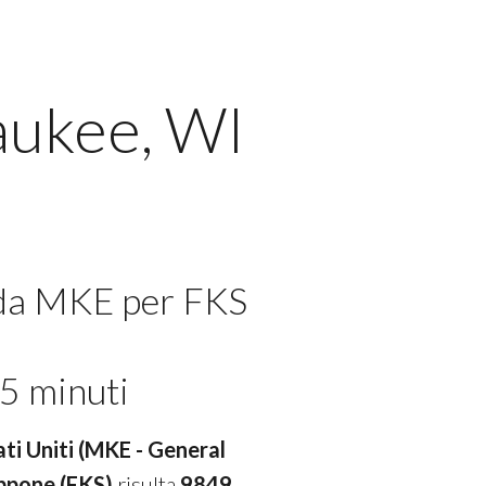
aukee, WI
 da MKE per FKS
5 minuti
ti Uniti (MKE - General
ppone (FKS)
risulta
9849