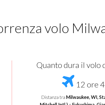
orrenza volo Milw
Quanto dura il volo
12 ore 4
Distanza tra
Milwaukee, WI, Sta
Mitchell Intl.)
e
Fukushima, Gia