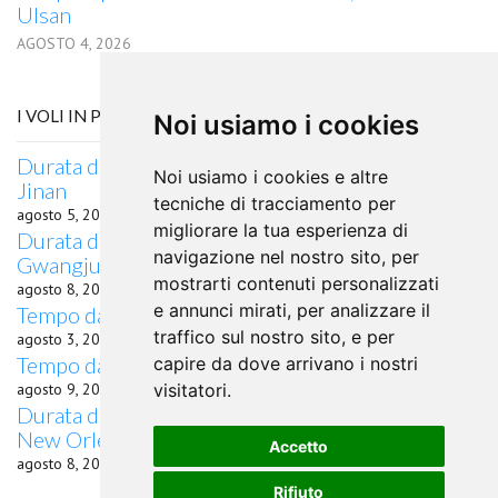
Ulsan
AGOSTO 4, 2026
I VOLI IN PARTENZA DA LIPSIA
Noi usiamo i cookies
Durata del volo Quanto dura il volo da Lipsia per
Noi usiamo i cookies e altre
Jinan
tecniche di tracciamento per
agosto 5, 2026
migliorare la tua esperienza di
Durata del volo Quanto dura il volo da Lipsia per
navigazione nel nostro sito, per
Gwangju
mostrarti contenuti personalizzati
agosto 8, 2026
e annunci mirati, per analizzare il
Tempo da Lipsia a Xi'an in aereo
traffico sul nostro sito, e per
agosto 3, 2026
Tempo da Lipsia a Kirov in aereo
capire da dove arrivano i nostri
agosto 9, 2026
visitatori.
Durata del volo quanto dura il volo da Lipsia per
New Orleans, LA
Accetto
agosto 8, 2026
Rifiuto