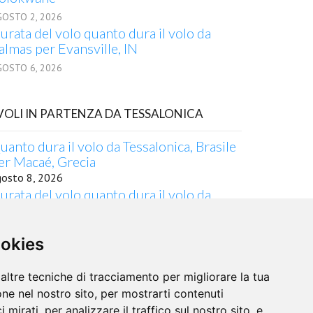
GOSTO 2, 2026
urata del volo quanto dura il volo da
almas per Evansville, IN
GOSTO 6, 2026
 VOLI IN PARTENZA DA TESSALONICA
uanto dura il volo da Tessalonica, Brasile
er Macaé, Grecia
gosto 8, 2026
urata del volo quanto dura il volo da
essalonica per Wagga Wagga, NSW
gosto 2, 2026
ookies
uanto dura il volo in aereo da Tessalonica
 San Antonio, TX
gosto 2, 2026
altre tecniche di tracciamento per migliorare la tua
empo da Tessalonica a Xuzhou in aereo
ne nel nostro sito, per mostrarti contenuti
gosto 5, 2026
 mirati, per analizzare il traffico sul nostro sito, e