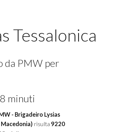
s Tessalonica
lo da PMW per
8 minuti
PMW - Brigadeiro Lysias
- Macedonia)
risulta
9220