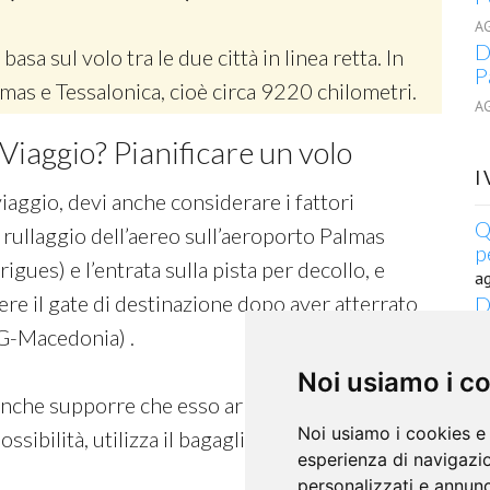
A
D
 basa sul volo tra le due città in linea retta. In
P
almas e Tessalonica, cioè circa 9220 chilometri.
A
Viaggio? Pianificare un volo
I
viaggio, devi anche considerare i fattori
Q
 rullaggio dell’aereo sull’aeroporto Palmas
p
ues) e l’entrata sulla pista per decollo, e
a
ere il gate di destinazione dopo aver atterrato
D
T
KG-Macedonia) .
a
Noi usiamo i c
Q
a
anche supporre che esso arrivi in ritardo, perciò
a
Noi usiamo i cookies e 
possibilità, utilizza il bagaglio a mano.
T
esperienza di navigazio
a
personalizzati e annunci