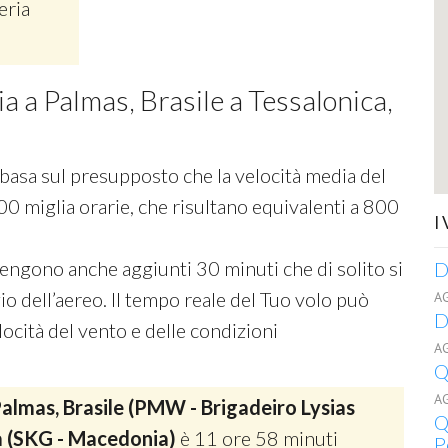
eria
ia a Palmas, Brasile a Tessalonica,
si basa sul presupposto che la velocità media del
00 miglia orarie, che risultano equivalenti a 800
I
 vengono anche aggiunti 30 minuti che di solito si
D
o dell’aereo. Il tempo reale del Tuo volo può
A
D
ocità del vento e delle condizioni
A
Q
A
almas, Brasile (PMW - Brigadeiro Lysias
Q
a (SKG - Macedonia)
è 11 ore 58 minuti
P