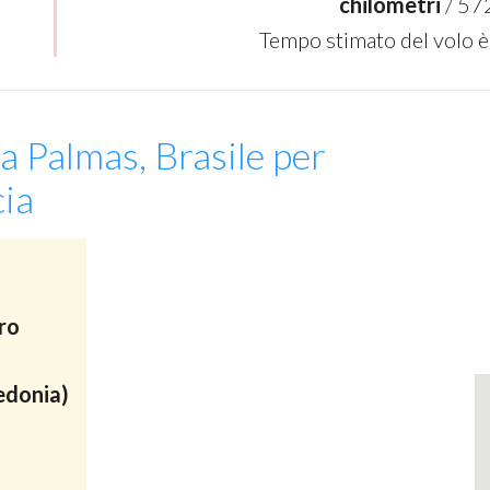
chilometri
/ 57
Tempo stimato del volo è
a Palmas, Brasile per
cia
ro
edonia)