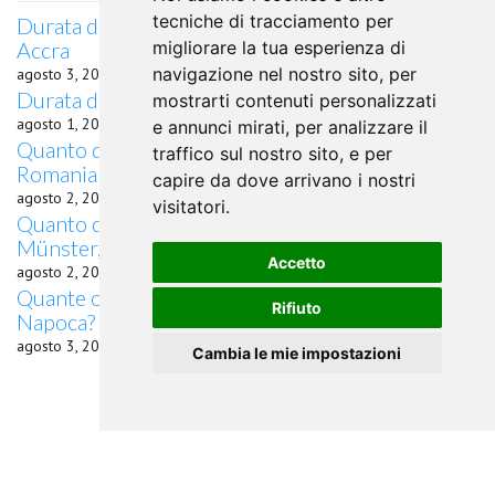
tecniche di tracciamento per
Durata del volo quanto dura il volo da Brasov per
Accra
migliorare la tua esperienza di
navigazione nel nostro sito, per
agosto 3, 2026
Durata del volo da Brasov per Ginevra
mostrarti contenuti personalizzati
agosto 1, 2026
e annunci mirati, per analizzare il
Quanto dura il volo da Brasov, Russia per Sochi,
traffico sul nostro sito, e per
Romania
capire da dove arrivano i nostri
agosto 2, 2026
visitatori.
Quanto dura il volo da Brasov, Germania per
Münster, Romania
Accetto
agosto 2, 2026
Quante ore di volo occorrono da Brasov a Cluj-
Rifiuto
Napoca?
agosto 3, 2026
Cambia le mie impostazioni