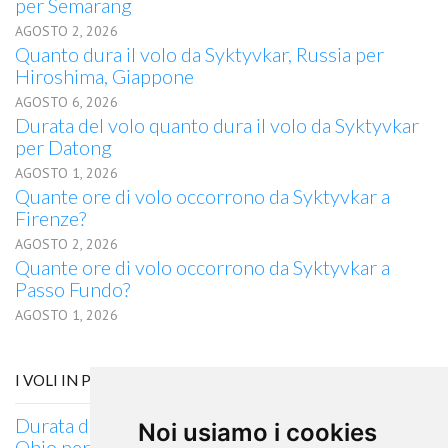
per Semarang
AGOSTO 2, 2026
Quanto dura il volo da Syktyvkar, Russia per
Hiroshima, Giappone
AGOSTO 6, 2026
Durata del volo quanto dura il volo da Syktyvkar
per Datong
AGOSTO 1, 2026
Quante ore di volo occorrono da Syktyvkar a
Firenze?
AGOSTO 2, 2026
Quante ore di volo occorrono da Syktyvkar a
Passo Fundo?
AGOSTO 1, 2026
I VOLI IN PARTENZA DA DAYTON, OHIO
Durata del volo quanto dura il volo da Dayton,
Noi usiamo i cookies
Ohio per Kaluga