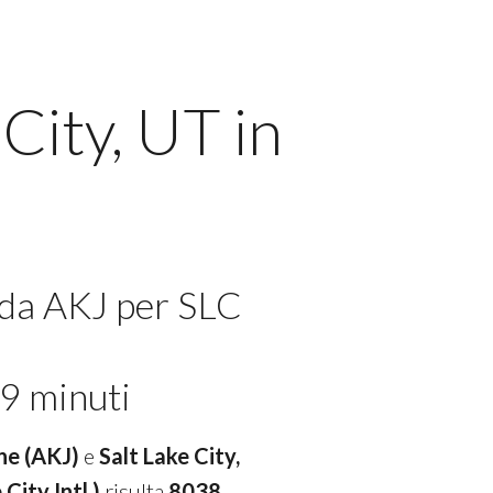
City, UT in
 da AKJ per SLC
9 minuti
ne (AKJ)
e
Salt Lake City,
 City Intl.)
risulta
8038