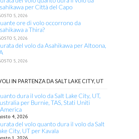
urata del volo quanto dura il volo da
sahikawa per Città del Capo
GOSTO 5, 2026
uante ore di volo occorrono da
sahikawa a Thira?
GOSTO 5, 2026
urata del volo da Asahikawa per Altoona,
A
GOSTO 5, 2026
 VOLI IN PARTENZA DA SALT LAKE CITY, UT
uanto dura il volo da Salt Lake City, UT,
ustralia per Burnie, TAS, Stati Uniti
'America
gosto 4, 2026
urata del volo quanto dura il volo da Salt
ake City, UT per Kavala
gosto 1, 2026