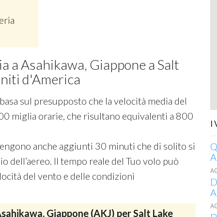
eria
cia a Asahikawa, Giappone a Salt
Uniti d'America
si basa sul presupposto che la velocità media del
00 miglia orarie, che risultano equivalenti a 800
I
 vengono anche aggiunti 30 minuti che di solito si
Q
A
o dell’aereo. Il tempo reale del Tuo volo può
A
ocità del vento e delle condizioni
D
A
A
sahikawa, Giappone (AKJ) per Salt Lake