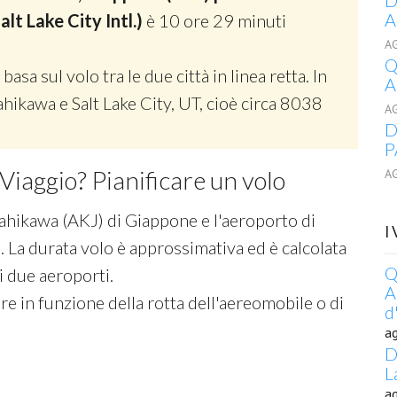
D
A
Salt Lake City Intl.)
è 10 ore 29 minuti
A
Q
 basa sul volo tra le due città in linea retta. In
A
sahikawa e Salt Lake City, UT, cioè circa 8038
A
D
P
Viaggio? Pianificare un volo
A
ahikawa (AKJ) di Giappone e l'aeroporto di
I
 La durata volo è approssimativa ed è calcolata
Q
 i due aeroporti.
A
re in funzione della rotta dell'aereomobile o di
d
a
D
L
a