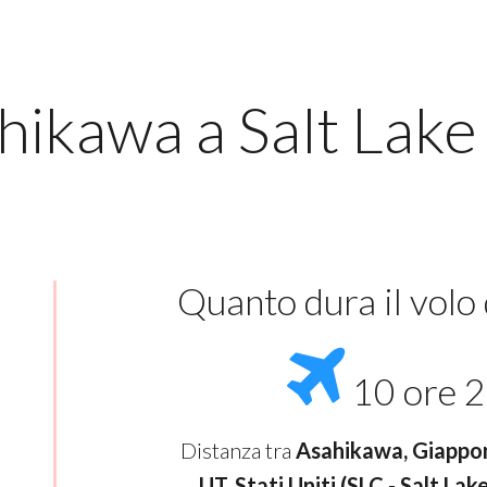
ikawa a Salt Lake 
Quanto dura il volo
10 ore 2
Distanza tra
Asahikawa, Giappo
UT, Stati Uniti (SLC - Salt Lake