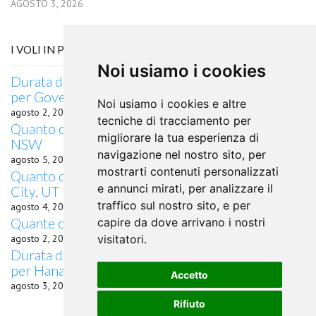
AGOSTO 3, 2026
I VOLI IN PARTENZA DA CURITIBA
Noi usiamo i cookies
Durata del volo Quanto dura il volo da Curitiba
per Governador Valadares
Noi usiamo i cookies e altre
agosto 2, 2026
tecniche di tracciamento per
Quanto dura il volo in aereo da Curitiba a Taree,
migliorare la tua esperienza di
NSW
navigazione nel nostro sito, per
agosto 5, 2026
mostrarti contenuti personalizzati
Quanto dura il volo in aereo da Curitiba a Cedar
e annunci mirati, per analizzare il
City, UT
traffico sul nostro sito, e per
agosto 4, 2026
Quante ore di volo da Curitiba a Kastoria?
capire da dove arrivano i nostri
agosto 2, 2026
visitatori.
Durata del volo quanto dura il volo da Curitiba
per Hanamaki
Accetto
agosto 3, 2026
Rifiuto