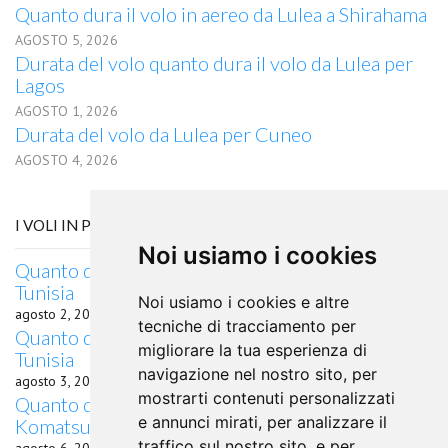
Quanto dura il volo in aereo da Lulea a Shirahama
AGOSTO 5, 2026
Durata del volo quanto dura il volo da Lulea per
Lagos
AGOSTO 1, 2026
Durata del volo da Lulea per Cuneo
AGOSTO 4, 2026
I VOLI IN PARTENZA DA TUNISI
Noi usiamo i cookies
Quanto dura il volo da Tunisi, Grecia per Mitilene,
Tunisia
Noi usiamo i cookies e altre
agosto 2, 2026
tecniche di tracciamento per
Quanto dura il volo da Tunisi, Brasile per Macaé,
migliorare la tua esperienza di
Tunisia
navigazione nel nostro sito, per
agosto 3, 2026
mostrarti contenuti personalizzati
Quanto dura il volo da Tunisi, Giappone per
e annunci mirati, per analizzare il
Komatsu, Tunisia
traffico sul nostro sito, e per