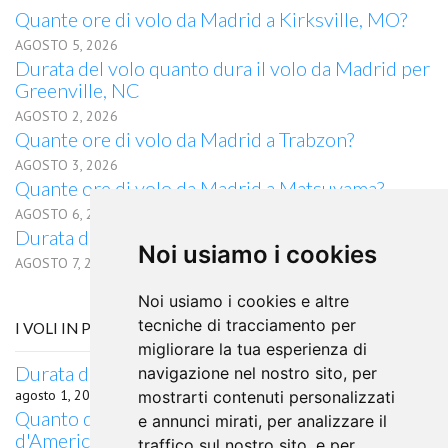
Quante ore di volo da Madrid a Kirksville, MO?
AGOSTO 5, 2026
Durata del volo quanto dura il volo da Madrid per
Greenville, NC
AGOSTO 2, 2026
Quante ore di volo da Madrid a Trabzon?
AGOSTO 3, 2026
Quante ore di volo da Madrid a Matsuyama?
AGOSTO 6, 2026
Durata del volo da Madrid per Bundaberg, QLD
Noi usiamo i cookies
AGOSTO 7, 2026
Noi usiamo i cookies e altre
tecniche di tracciamento per
I VOLI IN PARTENZA DA CURITIBA
migliorare la tua esperienza di
Durata del volo da Curitiba per Bangalore
navigazione nel nostro sito, per
agosto 1, 2026
mostrarti contenuti personalizzati
Quanto dura il volo da Curitiba, Stati Uniti
e annunci mirati, per analizzare il
d'America per Louisville, KY, Brasile
traffico sul nostro sito, e per