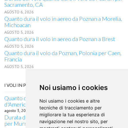
Sacramento, CA
AGOSTO 6, 2026
Quanto dura il volo in aereo da Poznan a Morelia,
Michoacan
AGOSTO 5, 2026
Quanto dura il volo in aereo da Poznan a Brest
AGOSTO 5, 2026
Quanto dura il volo da Poznan, Polonia per Caen,
Francia
AGOSTO 5, 2026
I VOLI IN PARTENZA DA LONDRINA
Noi usiamo i cookies
Quanto dura il volo da Londrina, Stati Uniti
Noi usiamo i cookies e altre
d'America per Saginaw, MI, Brasile
tecniche di tracciamento per
agosto 3, 2026
migliorare la tua esperienza di
Durata del volo Quanto dura il volo da Londrina
navigazione nel nostro sito, per
per Murmansk