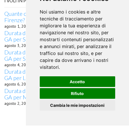
I VOLI IN PARTENZA DA AUGUSTA, GA
Noi usiamo i cookies e altre
Quante ore di volo occorrono da Augusta, GA a
tecniche di tracciamento per
Firenze?
migliorare la tua esperienza di
agosto 1, 2026
Durata del volo Quanto dura il volo da Augusta,
navigazione nel nostro sito, per
GA per Shantou
mostrarti contenuti personalizzati
agosto 3, 2026
e annunci mirati, per analizzare il
Durata del volo Quanto dura il volo da Augusta,
traffico sul nostro sito, e per
GA per Santa Rosa
capire da dove arrivano i nostri
agosto 4, 2026
visitatori.
Durata del volo Quanto dura il volo da Augusta,
GA per Little Rock, AR
Accetto
agosto 6, 2026
Durata del volo Quanto dura il volo da Augusta,
Rifiuto
GA per Moline, IL
agosto 2, 2026
Cambia le mie impostazioni